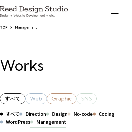
TOP
Management
Works
すべて
Web
Graphic
SNS
すべて
Direction
Design
No-code
Coding
WordPress
Management